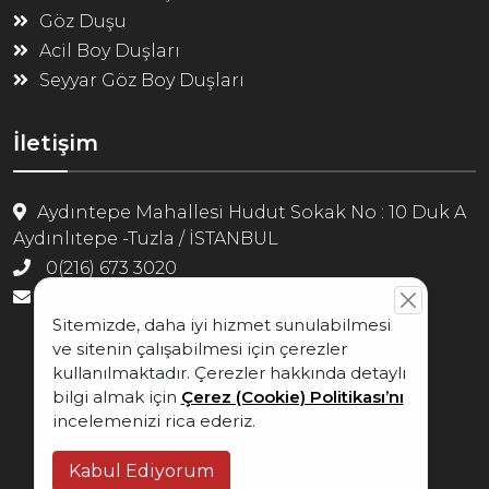
Göz Duşu
Acil Boy Duşları
Seyyar Göz Boy Duşları
İletişim
Aydıntepe Mahallesi Hudut Sokak No : 10 Duk A
Aydınlıtepe -Tuzla / İSTANBUL
0(216) 673 3020
info@odak-group.com
Sitemizde, daha iyi hizmet sunulabilmesi
ve sitenin çalışabilmesi için çerezler
kullanılmaktadır. Çerezler hakkında detaylı
bilgi almak için
Çerez (Cookie) Politikası’nı
Çerez Politikası
incelemenizi rica ederiz.
2024 Her Hakkı Saklıdır | GÖZ DUŞU
Kabul Ediyorum