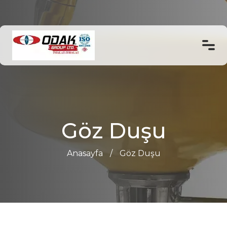
Anasayfa
Göz Duşu
Ürün ve Hizmetlerimiz
Göz Duşu
Haberler
Anasayfa
/
Göz Duşu
İletişim