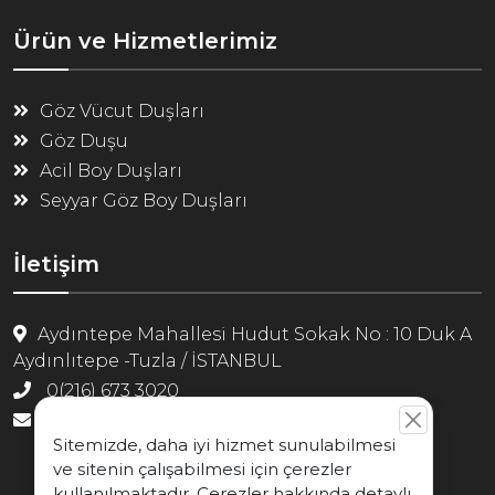
Ürün ve Hizmetlerimiz
Göz Vücut Duşları
Göz Duşu
Acil Boy Duşları
Seyyar Göz Boy Duşları
İletişim
Aydıntepe Mahallesi Hudut Sokak No : 10 Duk A
Aydınlıtepe -Tuzla / İSTANBUL
0(216) 673 3020
info@odak-group.com
Sitemizde, daha iyi hizmet sunulabilmesi
ve sitenin çalışabilmesi için çerezler
kullanılmaktadır. Çerezler hakkında detaylı