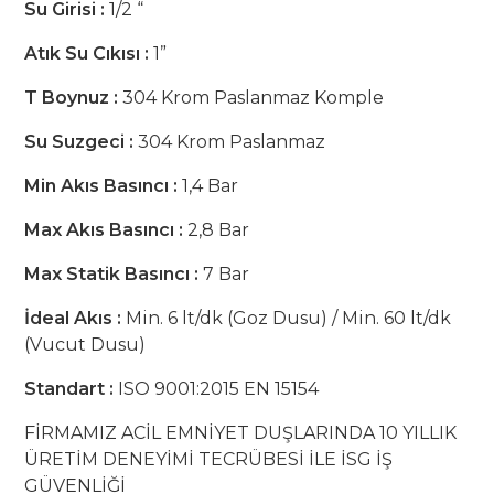
Su Girisi :
1/2 “
Atık Su Cıkısı :
1”
T Boynuz :
304 Krom Paslanmaz Komple
Su Suzgeci :
304 Krom Paslanmaz
Min Akıs Basıncı :
1,4 Bar
Max Akıs Basıncı :
2,8 Bar
Max Statik Basıncı :
7 Bar
İdeal Akıs :
Min. 6 lt/dk (Goz Dusu) / Min. 60 lt/dk
(Vucut Dusu)
Standart :
ISO 9001:2015 EN 15154
FİRMAMIZ ACİL EMNİYET DUŞLARINDA 10 YILLIK
ÜRETİM DENEYİMİ TECRÜBESİ İLE İSG İŞ
GÜVENLİĞİ