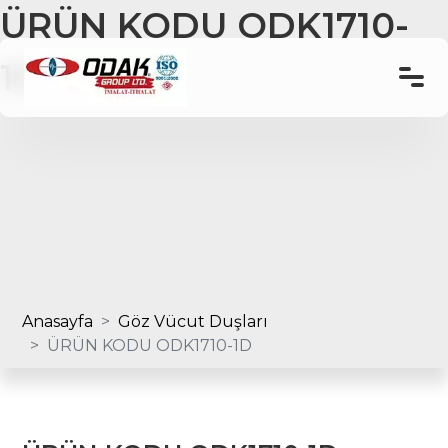
ÜRÜN KODU ODK1710-
1D
Anasayfa
Göz Duşu
Ürün ve Hizmetlerimiz
Haberler
İletişim
Anasayfa
Göz Vücut Duşları
ÜRÜN KODU ODK1710-1D