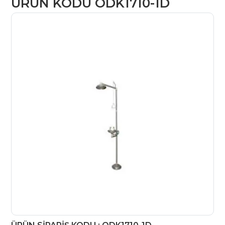
ÜRÜN KODU ODK1710-1D